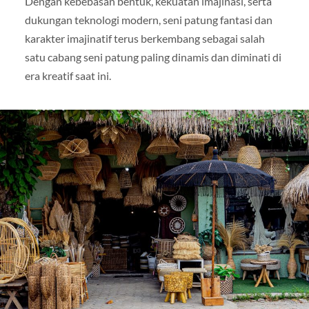
Dengan kebebasan bentuk, kekuatan imajinasi, serta
dukungan teknologi modern, seni patung fantasi dan
karakter imajinatif terus berkembang sebagai salah
satu cabang seni patung paling dinamis dan diminati di
era kreatif saat ini.