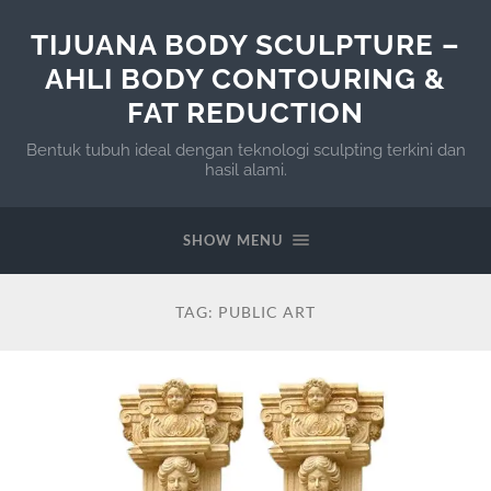
TIJUANA BODY SCULPTURE –
AHLI BODY CONTOURING &
FAT REDUCTION
Bentuk tubuh ideal dengan teknologi sculpting terkini dan
hasil alami.
SHOW MENU
TAG:
PUBLIC ART