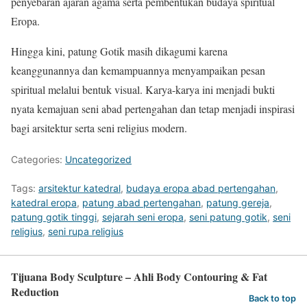
penyebaran ajaran agama serta pembentukan budaya spiritual
Eropa.
Hingga kini, patung Gotik masih dikagumi karena
keanggunannya dan kemampuannya menyampaikan pesan
spiritual melalui bentuk visual. Karya-karya ini menjadi bukti
nyata kemajuan seni abad pertengahan dan tetap menjadi inspirasi
bagi arsitektur serta seni religius modern.
Categories:
Uncategorized
Tags:
arsitektur katedral
,
budaya eropa abad pertengahan
,
katedral eropa
,
patung abad pertengahan
,
patung gereja
,
patung gotik tinggi
,
sejarah seni eropa
,
seni patung gotik
,
seni
religius
,
seni rupa religius
Tijuana Body Sculpture – Ahli Body Contouring & Fat
Reduction
Back to top