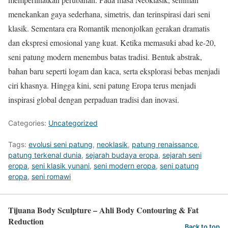
menekankan gaya sederhana, simetris, dan terinspirasi dari seni
klasik. Sementara era Romantik menonjolkan gerakan dramatis
dan ekspresi emosional yang kuat. Ketika memasuki abad ke-20,
seni patung modern menembus batas tradisi. Bentuk abstrak,
bahan baru seperti logam dan kaca, serta eksplorasi bebas menjadi
ciri khasnya. Hingga kini, seni patung Eropa terus menjadi
inspirasi global dengan perpaduan tradisi dan inovasi.
Categories:
Uncategorized
Tags:
evolusi seni patung
,
neoklasik
,
patung renaissance
,
patung terkenal dunia
,
sejarah budaya eropa
,
sejarah seni
eropa
,
seni klasik yunani
,
seni modern eropa
,
seni patung
eropa
,
seni romawi
Tijuana Body Sculpture – Ahli Body Contouring & Fat
Reduction
Back to top